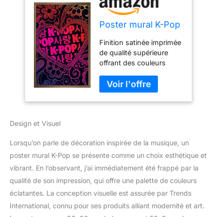
Poster mural K-Pop
Finition satinée imprimée
de qualité supérieure
offrant des couleurs
dynamiques sans
éblouissement
réfléchissant Le cadre
pour affiche est un
design épuré et moderne
Design et Visuel
offert dans une variété
de couleurs pour mettre
Lorsqu’on parle de décoration inspirée de la musique, un
en valeur l'art et
compléter n'importe
poster mural K-Pop se présente comme un choix esthétique et
quelle décoration de
vibrant. En l’observant, j’ai immédiatement été frappé par la
pièce La construction
qualité de son impression, qui offre une palette de couleurs
légère et facile à
éclatantes. La conception visuelle est assurée par Trends
accrocher permet une
installation rapide de
International, connu pour ses produits alliant modernité et art.
cette affiche encadrée en