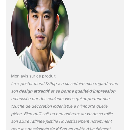
compléter n'importe
quelle décoration de
pièce La construction
légère et facile à
accrocher permet une
installation rapide de
cette affiche encadrée en
utilisant le crochet en
dents de scie attaché
afin que vous puissiez
profiter de votre art mural
immédiatement Taille
parfaite pour n'importe
Mon avis sur ce produit
quelle pièce ; l'affiche
Le « poster mural K-Pop » a su séduire mon regard avec
mesure 56,8 x 86,4 cm
son
design attractif
et sa
bonne qualité d’impression
,
et la taille finie est de 61,6
rehaussée par des couleurs vives qui apportent une
x 90,8 x 1,90,5 cm
Décorez facilement
touche de décoration indéniable à n’importe quelle
n'importe quel espace
pièce. Bien qu’il soit un peu onéreux au vu de sa taille,
pour créer la décoration
son allure raffinée justifie l’investissement notamment
parfaite pour une fête,
pour les passionnés de K-Pop en quête d’un élément