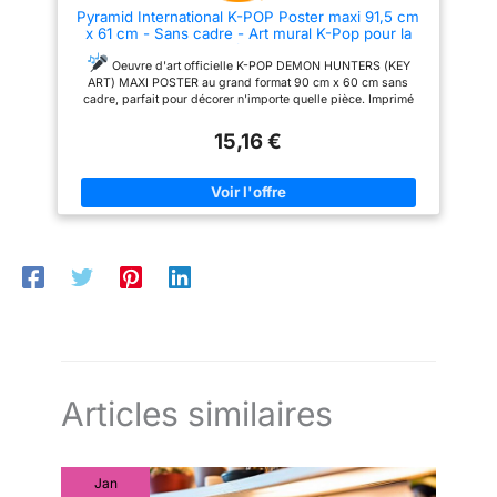
Pyramid International K-POP Poster maxi 91,5 cm
x 61 cm - Sans cadre - Art mural K-Pop pour la
maison, la chambre à coucher ou le studio -
Couleurs vives
Oeuvre d'art officielle K-POP DEMON HUNTERS (KEY
ART) MAXI POSTER au grand format 90 cm x 60 cm sans
cadre, parfait pour décorer n'importe quelle pièce. Imprimé
avec des couleurs vives et des images détaillées pour
présenter le style audacieux et dynamique de K-Pop Demon
15,16 €
Hunters.
Livré comme un poster détachable, vous pouvez
donc le cadrer de manière flexible ou l'accrocher tel quel sur
votre mur.
Pièce de collection officielle pour les vrais fans
de la série K-Pop Demon Hunters et de l'art inspiré par l'anime.
Idéal pour les chambres, les salons, les configurations de jeu
ou les espaces créatifs qui recherchent une ambiance
audacieuse de culture pop.
Articles similaires
Jan