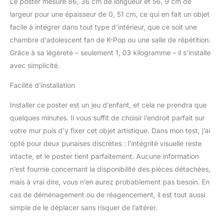
Le poster mesure 86, 36 cm de longueur et 56, 9 cm de
utilisant le crochet en
largeur pour une épaisseur de 0, 51 cm, ce qui en fait un objet
dents de scie attaché
facile à intégrer dans tout type d’intérieur, que ce soit une
afin que vous puissiez
chambre d’adolescent fan de K-Pop ou une salle de répétition.
profiter de votre art mural
immédiatement Taille
Grâce à sa légèreté – seulement 1, 03 kilogramme – il s’installe
parfaite pour n'importe
avec simplicité.
quelle pièce ; l'affiche
mesure 56,8 x 86,4 cm
Facilité d’installation
et la taille finie est de 61,6
x 90,8 x 1,90,5 cm
Installer ce poster est un jeu d’enfant, et cela ne prendra que
Décorez facilement
quelques minutes. Il vous suffit de choisir l’endroit parfait sur
n'importe quel espace
votre mur puis d’y fixer cet objet artistique. Dans mon test, j’ai
pour créer la décoration
opté pour deux punaises discrètes : l’intégrité visuelle reste
parfaite pour une fête,
une chambre, une salle
intacte, et le poster tient parfaitement. Aucune information
de bain, une chambre
n’est fournie concernant la disponibilité des pièces détachées,
d'enfant, un salon, un
mais à vrai dire, vous n’en aurez probablement pas besoin. En
bureau, un dortoir, etc
cas de déménagement ou de réagencement, il est tout aussi
simple de le déplacer sans risquer de l’altérer.