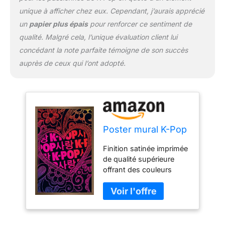
une chambre, une salle
unique à afficher chez eux. Cependant, j’aurais apprécié
de bain, une chambre
d'enfant, un salon, un
un
papier plus épais
pour renforcer ce sentiment de
bureau, un dortoir, etc
qualité. Malgré cela, l’unique évaluation client lui
concédant la note parfaite témoigne de son succès
auprès de ceux qui l’ont adopté.
Poster mural K-Pop
Finition satinée imprimée
de qualité supérieure
offrant des couleurs
dynamiques sans
éblouissement
réfléchissant Le cadre
pour affiche est un
design épuré et moderne