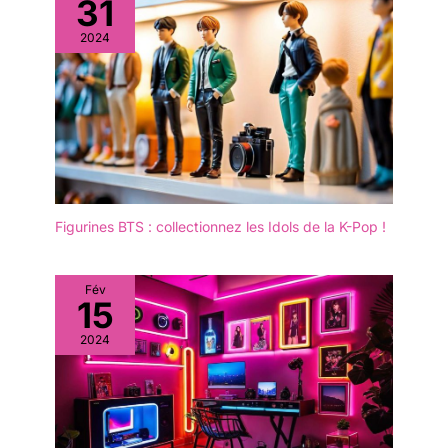
31
2024
Figurines BTS : collectionnez les Idols de la K-Pop !
Fév
15
2024