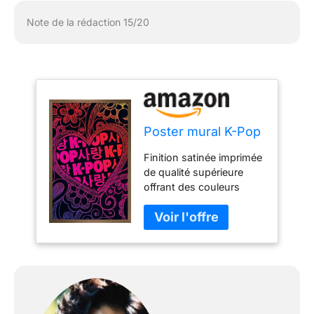
Note de la rédaction 15/20
Poster mural K-Pop
Finition satinée imprimée
de qualité supérieure
offrant des couleurs
dynamiques sans
éblouissement
réfléchissant Le cadre
pour affiche est un
design épuré et moderne
offert dans une variété
de couleurs pour mettre
en valeur l'art et