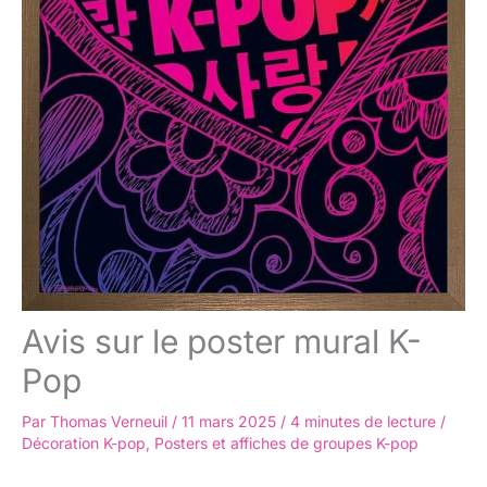
Avis sur le poster mural K-
Pop
Par
Thomas Verneuil
/
11 mars 2025
/
4 minutes de lecture
/
Décoration K-pop
,
Posters et affiches de groupes K-pop