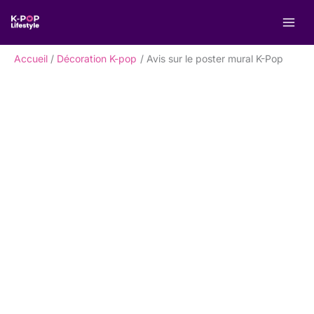
Aller
R
au
e
contenu
c
Accueil
Décoration K-pop
Avis sur le poster mural K-Pop
h
e
r
c
h
e
r