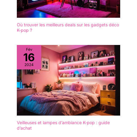
Où trouver les meilleurs deals sur les gadgets déco
K-pop ?
Fév
16
2024
Veilleuses et lampes d’ambiance K-pop : guide
d’achat