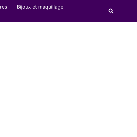
R
res
Bijoux et maquillage
Recherche
e
c
h
e
r
c
h
e
r