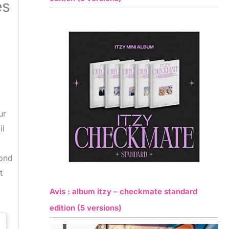
es
ur
il
pond
t
Avis : album itzy – checkmate standard
edition (5 versions)