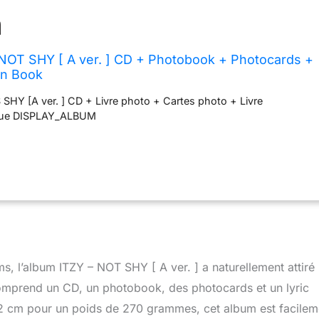
NOT SHY [ A ver. ] CD + Photobook + Photocards +
on Book
SHY [A ver. ] CD + Livre photo + Cartes photo + Livre
ique DISPLAY_ALBUM
s, l’album ITZY – NOT SHY [ A ver. ] a naturellement attir
comprend un CD, un photobook, des photocards et un lyric
2 cm pour un poids de 270 grammes, cet album est facilem