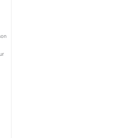
son
ur