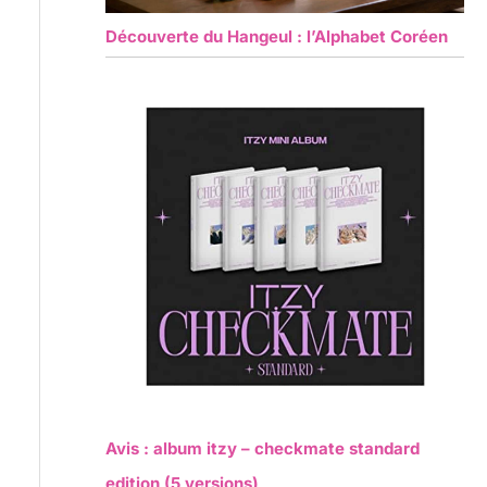
Découverte du Hangeul : l’Alphabet Coréen
Avis : album itzy – checkmate standard
edition (5 versions)