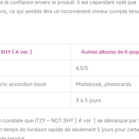
 la confiance envers le produit. Il est cependant noté que
ons, ce qui semble être un inconvénient mineur compte tenu
SHY [ A ver. ]
Autres albums de K-pop
4,5/5
yric accordion book
Photobook, photocards
3 à 5 jours
on constate que ITZY – NOT SHY [ A ver. ] se démarque par 
un temps de livraison rapide de seulement 2 jours pour certa
 de service.