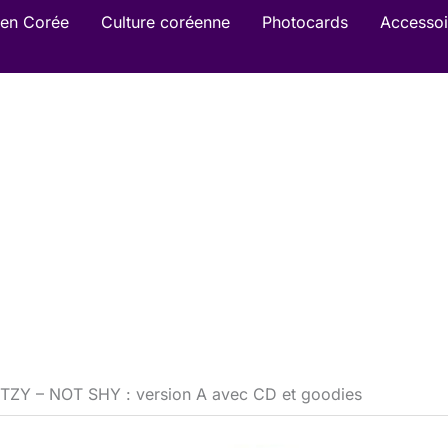
en Corée
Culture coréenne
Photocards
Accessoi
m ITZY – NOT SHY : version A avec CD et goodies