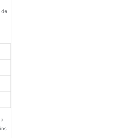
 de
la
ins