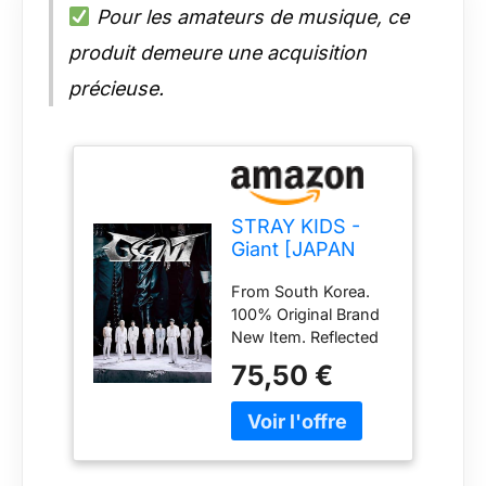
Pour les amateurs de musique, ce
produit demeure une acquisition
précieuse.
STRAY KIDS -
Giant [JAPAN
Ver.] Album
From South Korea.
(Limited Edition
100% Original Brand
Type B)
New Item. Reflected
in the HANTEO and
75,50 €
GAON Charts.
Release Date :
2024.11.13 Package :
CD + 30p Photobook
+ 28p Zine (with