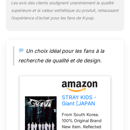
Les avis des clients soulignent unanimement la qualité
supérieure et la valeur esthétique du produit, rehaussant
l’expérience d’achat pour les fans de K-pop.
Un choix idéal pour les fans à la
recherche de qualité et de design.
STRAY KIDS -
Giant [JAPAN
Ver.] Album
From South Korea.
(Limited Edition
100% Original Brand
Type B)
New Item. Reflected