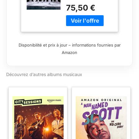
in the HANTEO and
75,50 €
GAON Charts.
Release Date :
2024.11.13 Package :
CD + 30p Photobook
+ 28p Zine (with
hand-written
Disponibilité et prix à jour – informations fournies par
messages (printed))
Amazon
+ 2 Photocards (B) +
ID Photo B (Random 1
out of 8)
Découvrez d’autres albums musicaux