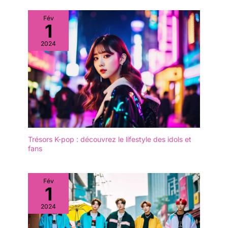
Fév
1
2024
Trésors K-pop : découvrez le lifestyle des idols et
fans
Fév
1
2024