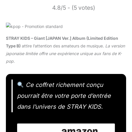
4.8/5 - (5 votes)
STRAY KIDS – Giant [JAPAN Ver.] Album (Limited Edition
Type B)
attire l’attention des amateurs de musique.
La version
japonaise limitée offre une expérience unique aux fans de K-
pop.
Ce coffret richement conçu
pourrait être votre porte d’entrée
dans l’univers de STRAY KIDS.