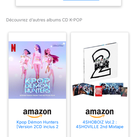
Découvrez d’autres albums CD K-POP
Kpop Démon Hunters
4SHOBOIZ Vol.2 :
[Version 2CD inclus 2
4SHOVILLE 2nd Mixtape
titres français]
Album Gatefold-Digipak +
CD-R Official K-POP