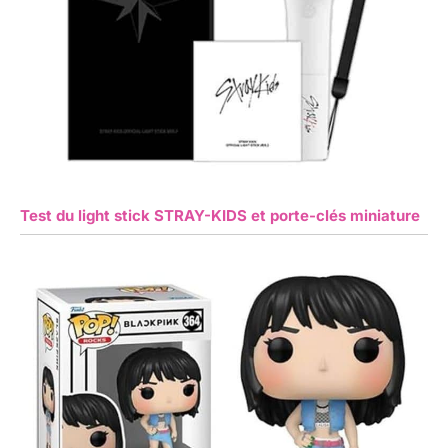
Test du light stick STRAY-KIDS et porte-clés miniature