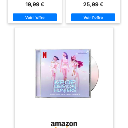
Sealed Album
19,99 €
25,99 €