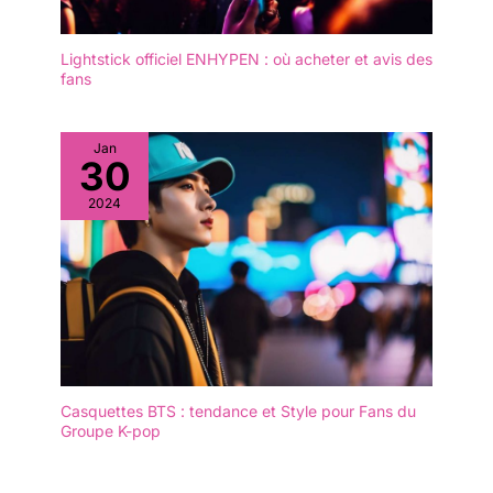
Lightstick officiel ENHYPEN : où acheter et avis des
fans
Jan
30
2024
Casquettes BTS : tendance et Style pour Fans du
Groupe K-pop