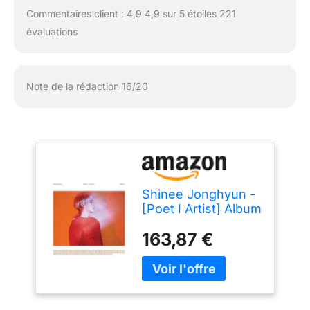
Commentaires client : 4,9 4,9 sur 5 étoiles 221
évaluations
Note de la rédaction 16/20
Shinee Jonghyun -
[Poet I Artist] Album
CD+86p Booklet K-
163,87 €
POP Sealed