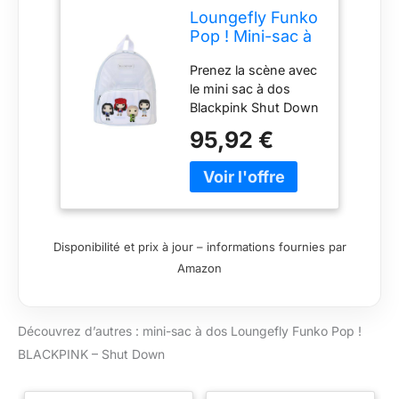
Loungefly Funko
Pop ! Mini-sac à
dos : BLACKPINK
Prenez la scène avec
- Shut Down
le mini sac à dos
Blackpink Shut Down
Sur la poche avant,
95,92 €
Pop ! Jisoo, Pop !
JENNIE, Pop ! Rose
et Pop ! LISA a pris
des poses dans des
tenues de leur
chanson à succès
Disponibilité et prix à jour – informations fournies par
Shut Down Les
Amazon
sangles blanches et
les accents donnent
à ce sac un look
Découvrez d’autres : mini-sac à dos Loungefly Funko Pop !
impeccable et prêt à
être photographié.
BLACKPINK – Shut Down
Apportez votre
collection