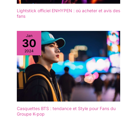
Lightstick officiel ENHYPEN : où acheter et avis des
fans
Jan
30
2024
Casquettes BTS : tendance et Style pour Fans du
Groupe K-pop