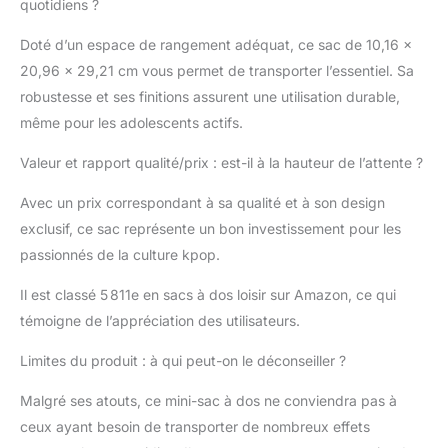
végétalien
quotidiens ?
(polyuréthane) Le sac à
dos a des bretelles
Doté d’un espace de rangement adéquat, ce sac de 10,16 x
réglables, des poches
20,96 x 29,21 cm vous permet de transporter l’essentiel. Sa
latérales et du matériel
robustesse et ses finitions assurent une utilisation durable,
en métal argenté
même pour les adolescents actifs.
Caractéristiques
supplémentaires :
Valeur et rapport qualité/prix : est-il à la hauteur de l’attente ?
applique et détails
imprimés. Prenez note
Avec un prix correspondant à sa qualité et à son design
de la doublure
exclusif, ce sac représente un bon investissement pour les
intérieure assortie Ce
sac à dos est un
passionnés de la culture kpop.
produit sous licence
Il est classé 5 811e en sacs à dos loisir sur Amazon, ce qui
officielle BLACKPINK
Dimensions du sac à
témoigne de l’appréciation des utilisateurs.
dos : 22,7 x 26,7 x 11,4
cm
Limites du produit : à qui peut-on le déconseiller ?
Malgré ses atouts, ce mini-sac à dos ne conviendra pas à
ceux ayant besoin de transporter de nombreux effets