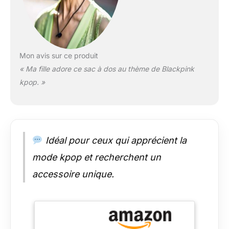
cuir végétalien
(polyuréthane) Le sac
à dos a des bretelles
réglables, des
poches latérales et
du matériel en métal
Mon avis sur ce produit
argenté
« Ma fille adore ce sac à dos au thème de Blackpink
Caractéristiques
kpop. »
supplémentaires :
applique et détails
imprimés. Prenez
note de la doublure
intérieure assortie Ce
Idéal pour ceux qui apprécient la
sac à dos est un
produit sous licence
mode kpop et recherchent un
officielle BLACKPINK
Dimensions du sac à
accessoire unique.
dos : 22,7 x 26,7 x
11,4 cm