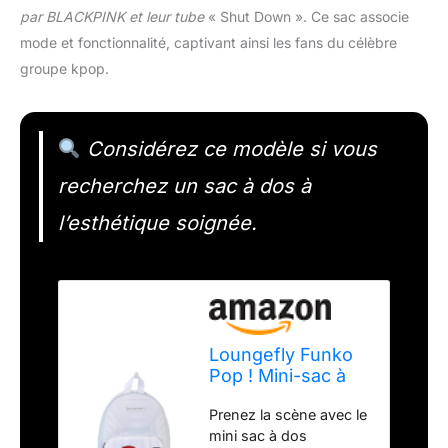
par BLACKPINK et leur tube
« Shut Down ». Ce sac associe
mode et fonctionnalité, captivant ainsi les fans du célèbre
groupe kpop.
Considérez ce modèle si vous
recherchez un sac à dos à
l’esthétique soignée.
Loungefly Funko
Pop ! Mini-sac à
dos : BLACKPINK -
Prenez la scène avec le
Shut Down
mini sac à dos