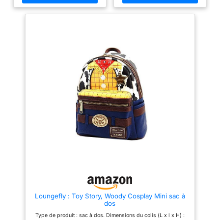
officielle BLACKPINK
prêt à être photographié.
cuir synthétique de qualité
Dimensions du sac à
Apportez votre collection
supérieure (polyuréthane)
BLACKPINK lors de vos
assure la durabilité tout en étant
dos : 22,7 x 26,7 x
déplacements avec ce sac à
végétalien. N'hésitez pas à
11,4 cm
dos élégant Le mini sac à dos
vous sentir bien dans votre
Blackpink Shut Down est
achat. Recherche exclusive
fabriqué en cuir végétalien
d'Amazon : design unique
(polyuréthane) Le sac à dos a
disponible uniquement sur
des bretelles réglables, des
Amazon. Démarquez-vous dans
poches latérales et du matériel
n'importe quelle foule avec un
en métal argenté
sac à dos aussi unique que
Caractéristiques
vous Organisation facile :
supplémentaires : applique et
intérieur doublé en tissu à
détails imprimés. Prenez note
thème, conçu pour les femmes
de la doublure intérieure
et les hommes pour ranger
assortie Ce sac à dos est un
facilement leurs essentiels dans
produit sous licence officielle
un sac à dos tendance.
BLACKPINK Dimensions du sac
Tendance à collectionner : plus
à dos : 22,7 x 26,7 x 11,4 cm
qu'un simple sac à dos, c'est
une pièce de mode en édition
limitée avec le badge en métal
signature Loungefly
Loungefly : Toy Story, Woody Cosplay Mini sac à
dos
Type de produit : sac à dos. Dimensions du colis (L x l x H) :