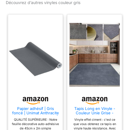
Découvrez d’autres vinyles couleur gris
Papier adhésif | Gris
Tapis Long en Vinyle -
foncé | Unimat Anthracite
Couleur Unie Grise -
Gris foncé, 45cm x 2m |
Effet Ciment - Décoration
QUALITÉ SUPÉRIEURE : Notre
Vinyle effet ciment : c'est ce
Film Autocollant pour
Industrielle Moderne -
feuille décorative auto-adhésive
que vous obtenez ce tapis en
Meuble et Cuisine, Film
Nettoyage Facile - 100 x
de 45cm x 2m simple
vinyle haute résistance. Avec