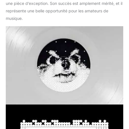
une pièce d’exception. Son succès est amplement mérité, et il
représente une belle opportunité pour les amateurs de
musique.