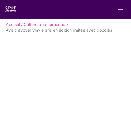
Aller
R
au
e
contenu
c
Accueil
Culture pop coréenne
h
Avis : layover vinyle gris en édition limitée avec goodies
e
r
c
h
e
r