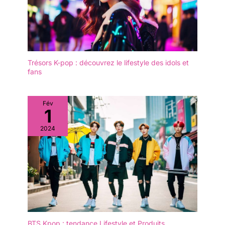
Trésors K-pop : découvrez le lifestyle des idols et
fans
Fév
1
2024
BTS Kpop : tendance Lifestyle et Produits