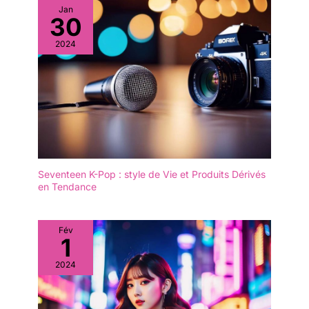
Jan
30
2024
Seventeen K-Pop : style de Vie et Produits Dérivés
en Tendance
Fév
1
2024