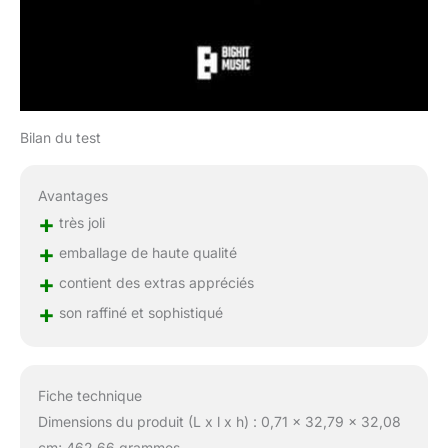
Bilan du test
Avantages
+
très joli
+
emballage de haute qualité
+
contient des extras appréciés
+
son raffiné et sophistiqué
Fiche technique
Dimensions du produit (L x l x h) : 0,71 x 32,79 x 32,08
cm; 462,66 grammes