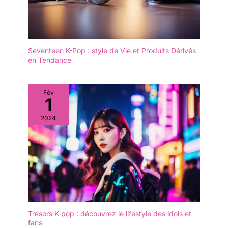
Seventeen K-Pop : style de Vie et Produits Dérivés
en Tendance
Fév
1
2024
Trésors K-pop : découvrez le lifestyle des idols et
fans