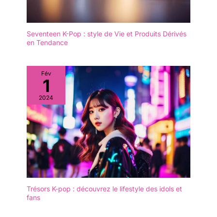
Seventeen K-Pop : style de Vie et Produits Dérivés
en Tendance
Fév
1
2024
Trésors K-pop : découvrez le lifestyle des idols et
fans