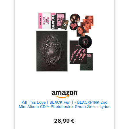
Kill This Love [ BLACK Ver. ] - BLACKPINK 2nd
Mini Album CD + Photobook + Photo Zine + Lyrics
Book + Photocards + Polaroid Photocard +
Sticker Set + On Pack Poster + F.G(new)
28,99 €