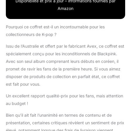
Disponibilité et prix à jour – informations fournies par
Amazon
Pourquoi ce coffret est-il un incontournable pour les
collectionneurs de K-pop ?
Issu de l’Australie et offert par le fabricant Avex, ce coffret est
spécialement conçu pour les inconditionnels de Blackpink.
Avec son seul album comprenant leurs débuts en coréen, il
promet de ravir les fans de la première heure. Si vous aimez
disposer de produits de collection en parfait état, ce coffret
est fait pour vous.
Un excellent rapport qualité-prix pour les fans, mais attention
au budget !
Bien qu’il ait fait l’unanimité en termes de contenu et de
présentation, certaines critiques révèlent un sentiment de prix
élevé, notamment lorsque des frais de livraison viennent