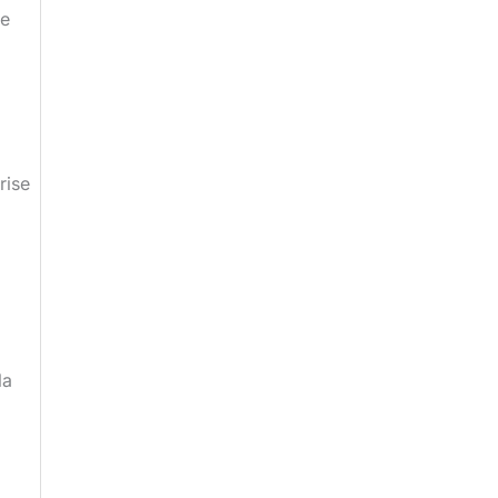
le
rise
la