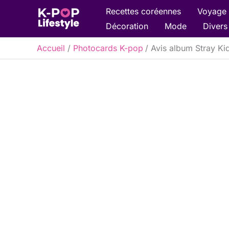
Aller
Recettes coréennes
Voyage 
au
Décoration
Mode
Divers
contenu
Accueil
Photocards K-pop
Avis album Stray K