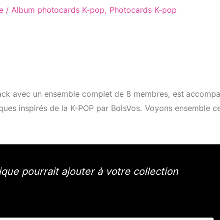
e
/
Album photocards K-pop
,
Photocards K-pop
ack avec un ensemble complet de 8 membres, est accomp
ues inspirés de la K-POP par BolsVos. Voyons ensemble c
e pourrait ajouter à votre collection