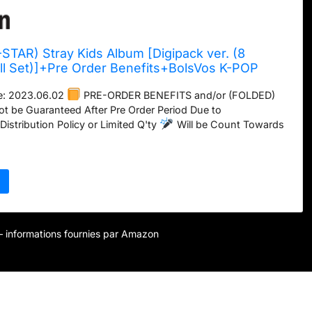
AR) Stray Kids Album [Digipack ver. (8
l Set)]+Pre Order Benefits+BolsVos K-POP
ital Planner, Digital Sticker Pack (THE 3RD
e: 2023.06.02
PRE-ORDER BENEFITS and/or (FOLDED)
 be Guaranteed After Pre Order Period Due to
istribution Policy or Limited Q'ty
Will be Count Towards
n Chart & Korea Copyright Protection Agency Certified
 N2002M006)
BolsVos Digital Products / Copyright -
ghts Reserved / Warning: Unauthorized Selling Activity
al Permission from BolsVos MUST BE REPORTED to Amazon as
perty Rights Violation
100% Tracking Code To be Provided
ocal Delivery Service)
r – informations fournies par Amazon