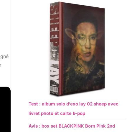
agné
e
Test : album solo d’exo lay 02 sheep avec
livret photo et carte k-pop
Avis : box set BLACKPINK Born Pink 2nd