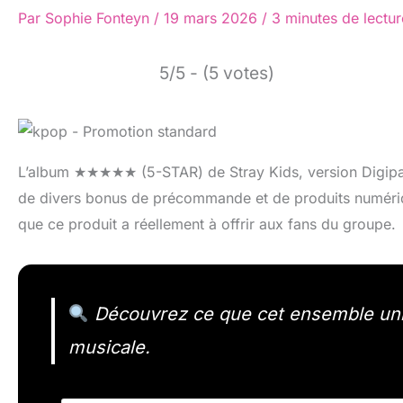
Par
Sophie Fonteyn
/
19 mars 2026
/
3 minutes de lectur
5/5 - (5 votes)
L’album ★★★★★ (5-STAR) de Stray Kids, version Digip
de divers bonus de précommande et de produits numériq
que ce produit a réellement à offrir aux fans du groupe.
Découvrez ce que cet ensemble uniqu
musicale.