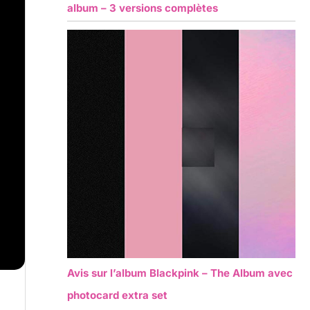
album – 3 versions complètes
Avis sur l’album Blackpink – The Album avec
photocard extra set