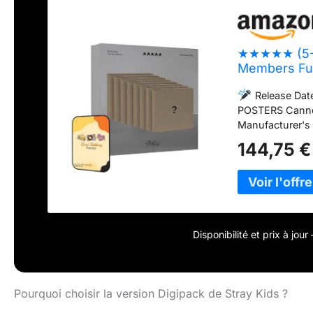
★★★★★ (5-ST
Members Ful
Inspired Dig
Release Dat
ALBUM)
POSTERS Cannot
Manufacturer's D
Hanteo and Gao
144,75 €
Company (No.
BolsVos - All Ri
Without Offici
Intellectual Pro
& Trustworthy L
Disponibilité et prix à jou
Pourquoi choisir la version Digipack de Stray Kids ?