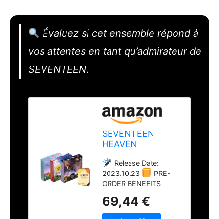
Évaluez si cet ensemble répond à
vos attentes en tant qu’admirateur de
SEVENTEEN.
SEVENTEEN
HEAVEN
Seventeen Album
Release Date:
[AM 5:26 + PM
2023.10.23
PRE-
2:14 + PM 10:23(3
ORDER BENEFITS
Ver) Full Album
and/or (FOLDED)
Set]+Pre Order
69,44 €
POSTERS Cannot be
Benefits+BolsVos
Guaranteed After Pre
K-POP Inspired