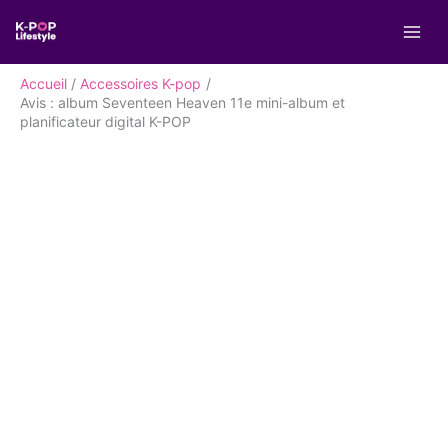
Aller
R
au
e
contenu
c
Accueil
Accessoires K-pop
h
Avis : album Seventeen Heaven 11e mini-album et
planificateur digital K-POP
e
r
c
h
e
r