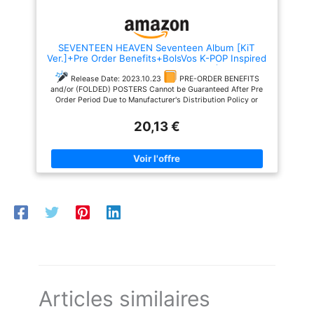
SEVENTEEN HEAVEN Seventeen Album [KiT
Ver.]+Pre Order Benefits+BolsVos K-POP Inspired
Digital Planner, Digital Sticker Pack (11th Mini
Album)
Release Date: 2023.10.23
PRE-ORDER BENEFITS
and/or (FOLDED) POSTERS Cannot be Guaranteed After Pre
Order Period Due to Manufacturer's Distribution Policy or
Limited Q'ty
Will be Count Towards Hanteo and Gaon
20,13 €
Chart & Korea Copyright Protection Agency Certified Company
(No. N2002M006)
BolsVos Digital Products / Copyright -
BolsVos - All Rights Reserved / Warning: Unauthorized Selling
Activity Without Official Permission from BolsVos MUST BE
REPORTED to Amazon as Intellectual Property Rights Violation
100% Tracking Code To be Provided & Trustworthy Local
Delivery Service)
Articles similaires