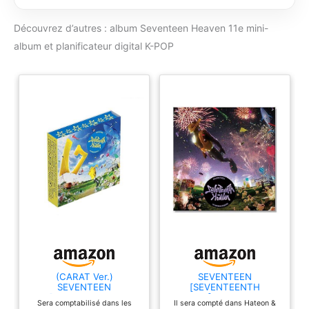
Chart & Korea
Copyright Protection
Découvrez d’autres : album Seventeen Heaven 11e mini-
Agency Certified
Company (No.
album et planificateur digital K-POP
N2002M006)
BolsVos Digital
Products / Copyright
- BolsVos - All Rights
Reserved / Warning:
Unauthorized Selling
Activity Without
Official Permission
from BolsVos MUST
BE REPORTED to
Amazon as
Intellectual Property
Rights Violation
100% Tracking Code
To be Provided &
Trustworthy Local
(CARAT Ver.)
SEVENTEEN
SEVENTEEN
[SEVENTEENTH
Delivery Service)
[SEVENTEENTH
HEAVEN] 11e Mini album
Sera comptabilisé dans les
Il sera compté dans Hateon &
HEAVEN] 11e Mini album
(PM 10:23 Ver.) K-POP