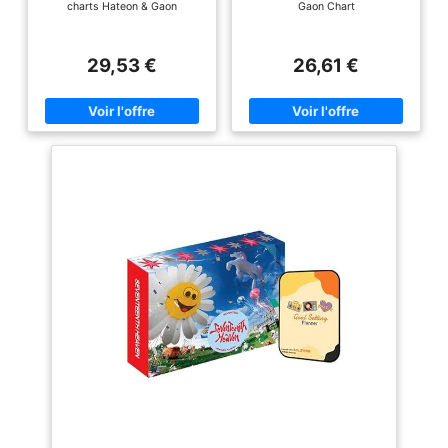
charts Hateon & Gaon
Gaon Chart
(version aléatoire) K-POP
scellé
scellé
29,53 €
26,61 €