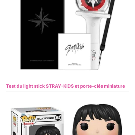
Test du light stick STRAY-KIDS et porte-clés miniature