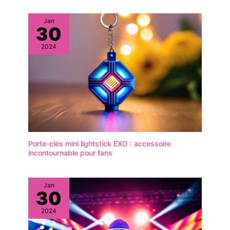
Jan
30
2024
Porte-clés mini lightstick EXO : accessoire
incontournable pour fans
Jan
30
2024