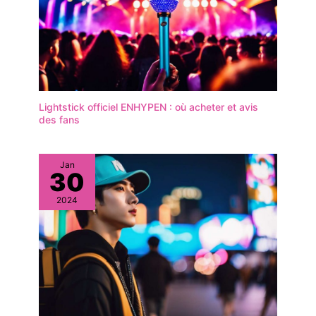
Lightstick officiel ENHYPEN : où acheter et avis
des fans
Jan
30
2024