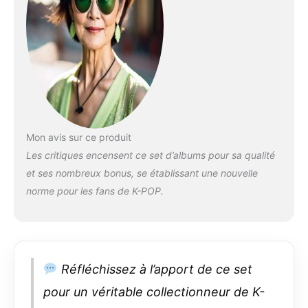
Reserved / Warning:
Unauthorized Selling
Activity Without
Official Permission
from BolsVos MUST
BE REPORTED to
Amazon as
Intellectual Property
Rights Violation
100% Tracking Code
Mon avis sur ce produit
To be Provided &
Les critiques encensent ce set d’albums pour sa qualité
Trustworthy Local
et ses nombreux bonus, se établissant une nouvelle
Delivery Service)
norme pour les fans de K-POP.
Réfléchissez à l’apport de ce set
pour un véritable collectionneur de K-