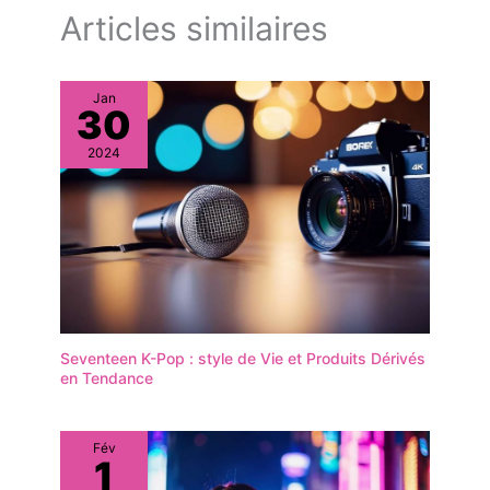
Articles similaires
Jan
30
2024
Seventeen K-Pop : style de Vie et Produits Dérivés
en Tendance
Fév
1