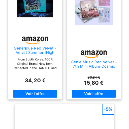
Générique Red Velvet -
Velvet Summer [High
Tide Ver.] Mini Album
From South Korea. 100%
Genie Music Red Velvet -
Original Brand New Item.
7th Mini Album Cosmic
Reflected in the HANTEO and
Photobook Version CD
GAON Charts. Release Date :
(Midnight ver.)
2026.08.04 Package : CD + 72p
30,84 €
34,20 €
Photobook + Sticker + Postcard
15,80 €
(Random 1 out of 5) + Folded
Poster + Photocard (Random 1
out of 5)
-5%