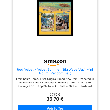
Red Velvet - Velvet Summer [Big Wave Ver.] Mini
Album (Random ver.)
From South Korea. 100% Original Brand New Item. Reflected in
the HANTEO and GAON Charts. Release Date : 2026.08.04
Package : CD + 96p Photobook + Tattoo Sticker + Postcard
(Random 1 out of 5) + Folded Poster (Random 1 out of 2) +
Photocard (Random 1 out of 5)
37,50 €
35,70 €