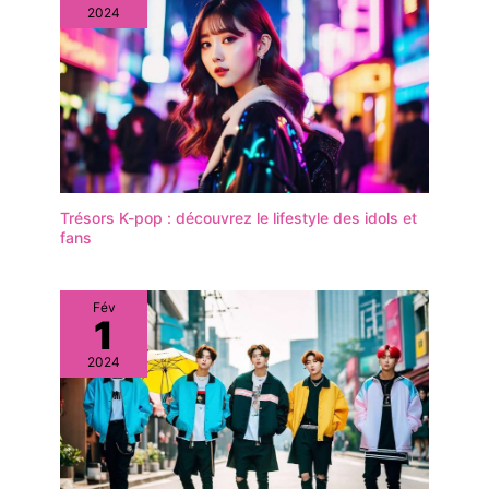
2024
Trésors K-pop : découvrez le lifestyle des idols et
fans
Fév
1
2024