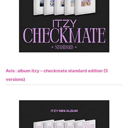
Avis : album itzy – checkmate standard edition (5
versions)